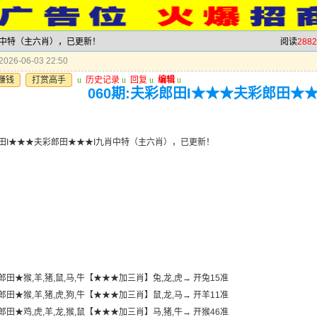
九肖中特（主六肖），已更新！
阅读
2882
026-06-03 22:50
赚钱
打赏高手
u
历史记录
u
回复
u
编辑
u
060期:夫彩郎田I★★★夫彩郎田★
彩郎田I★★★夫彩郎田★★★I九肖中特（主六肖），已更新！
彩郎田★猴,羊,猪,鼠,马,牛【★★★加三肖】兔,龙,虎→ 开兔15准
彩郎田★猴,羊,猪,虎,狗,牛【★★★加三肖】鼠,龙,马→ 开羊11准
彩郎田★鸡,虎,羊,龙,猴,鼠【★★★加三肖】马,猪,牛→ 开猴46准