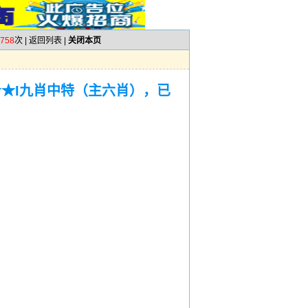
758
次 |
返回列表
|
关闭本页
★★I九肖中特（主六肖），已