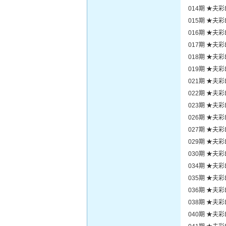
014期 ★夫
015期 ★夫
016期 ★夫
017期 ★夫
018期 ★夫
019期 ★夫
021期 ★夫
022期 ★夫
023期 ★夫
026期 ★夫
027期 ★夫
029期 ★夫
030期 ★夫
034期 ★夫
035期 ★夫
036期 ★夫
038期 ★夫
040期 ★夫