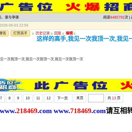
发表、谁与争锋
阅读
4485792
次 |
026-06-03 22:59
赚钱
打赏高手
u
历史记录
u
回复
u
编辑
u
这样的高手,我见一次我顶一次,我见
我见一次我顶一次,我见一次我顶一次,我见一次我顶一次
7
8
9
10
11
12
末页
共
13
页
下一页
请互相
www.
2
18469
.com
www.
718469
.com