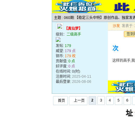
主题 : 060期:【稳定三头中特】原创作品、独家
沙发
发表于: 2
【真仙梦】
签到
级别：
二级高手
发帖:
179
次
威望:
179 点
铜币:
179 枚
这样的高手,
贡献值:
0 点
好评度:
0 点
在线时间: 0(时)
注册时间:
2025-04-11
最后登录:
2026-08-06
2
3
4
5
6
首页
上一页
址