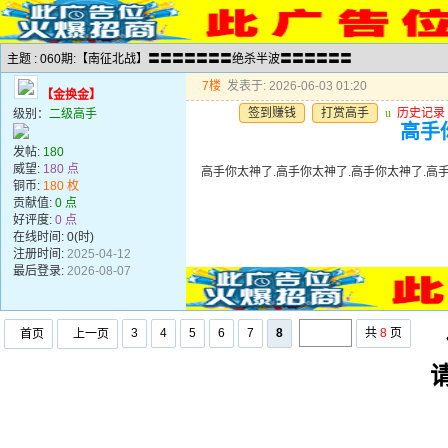
主题 : 060期:【南征北战】〓〓〓〓〓〓〓绝杀半波〓〓〓〓〓〓
7楼
发表于: 2026-06-03 01:20
【金换金】
签到赚钱
打赏高手
u
历史记录
级别：
二级高手
高手
发帖:
180
威望:
180 点
高手你太神了.高手你太神了.高手你太神了.高
铜币:
180 枚
贡献值:
0 点
好评度:
0 点
在线时间: 0(时)
注册时间:
2025-04-12
最后登录:
2026-08-07
3
4
5
6
7
8
共
8
页
首页
上一页
任