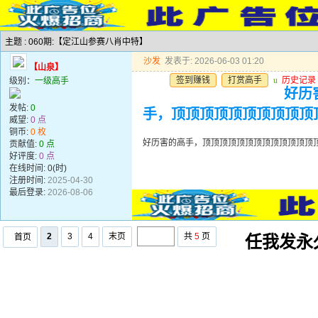
主题 : 060期:【定江山参赛八肖中特】
沙发
发表于: 2026-06-03 01:20
【山泉】
签到赚钱
打赏高手
u
历史记录
级别：
一级高手
好历
发帖:
0
手，顶顶顶顶顶顶顶顶顶顶
威望:
0 点
铜币:
0 枚
好历害的高手，顶顶顶顶顶顶顶顶顶顶顶顶顶
贡献值:
0 点
好评度:
0 点
在线时间: 0(时)
注册时间:
2025-04-30
最后登录:
2026-08-06
2
3
4
末页
共
5
页
首页
任我发永