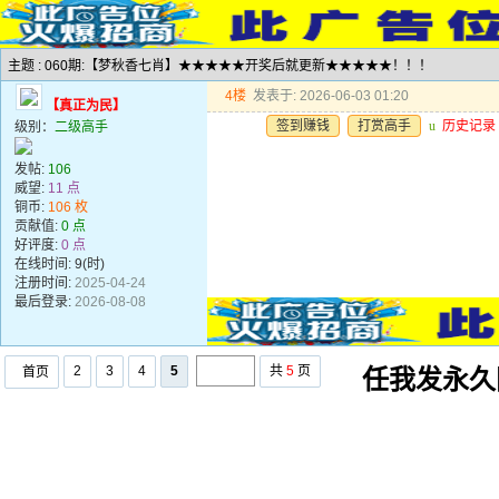
主题 : 060期:【梦秋香七肖】★★★★★开奖后就更新★★★★★！！！
4楼
发表于: 2026-06-03 01:20
【真正为民】
签到赚钱
打赏高手
u
历史记录
级别：
二级高手
发帖:
106
威望:
11 点
铜币:
106 枚
贡献值:
0 点
好评度:
0 点
在线时间: 9(时)
注册时间:
2025-04-24
最后登录:
2026-08-08
2
3
4
5
共
5
页
首页
任我发永久