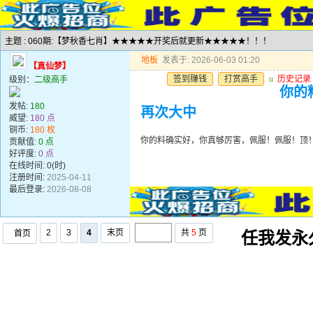
主题 : 060期:【梦秋香七肖】★★★★★开奖后就更新★★★★★！！！
地板
发表于: 2026-06-03 01:20
【真仙梦】
签到赚钱
打赏高手
u
历史记录
级别：
二级高手
你的
发帖:
180
再次大中
威望:
180 点
铜币:
180 枚
你的料确实好，你真够厉害，佩服！佩服！顶
贡献值:
0 点
好评度:
0 点
在线时间: 0(时)
注册时间:
2025-04-11
最后登录:
2026-08-08
2
3
4
末页
共
5
页
首页
任我发永