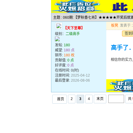
主题 : 060期:【梦秋香七肖】★★★★★开奖后
板凳
发表于: 2
【天下至尊】
签到
级别：
二级高手
发帖:
180
高手了
威望:
180 点
铜币:
180 枚
相信你的实力
贡献值:
0 点
好评度:
0 点
在线时间: 0(时)
注册时间:
2025-04-12
最后登录:
2026-08-06
2
3
4
末页
共
首页