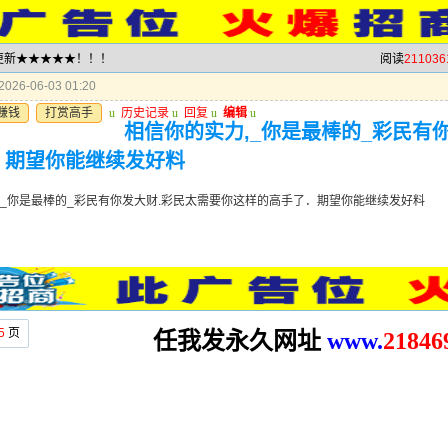
就更新★★★★★！！！
阅读
211036
026-06-03 01:20
赚钱
打赏高手
u
历史记录
u
回复
u
编辑
u
相信你的实力,_你是最棒的_彩民有
．期望你能继续发好料
,_你是最棒的_彩民有你发大财.彩民太需要你这样的高手了．期望你能继续发好料
5
页
任我发永久网址
www.
2
1846