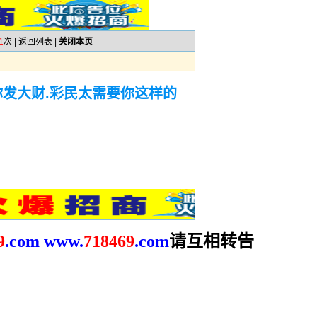
1
次 |
返回列表
|
关闭本页
你发大财.彩民太需要你这样的
请互相转告
9
.com
www.
718469
.com