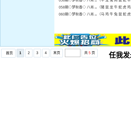
056期◇梦秋香◇ 八肖→（牛 龙 兔 狗 鼠 蛇 
058期◇梦秋香◇ 八肖→（猪 鼠 龙 牛 蛇 虎 
060期◇梦秋香◇ 八肖→（马 鸡 牛 兔 鼠 蛇
1
2
3
4
末页
共
5
页
首页
任我发