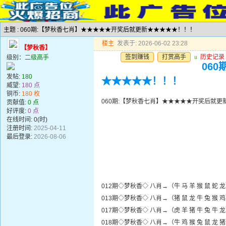
主题 : 060期:【梦秋香七肖】★★★★★开奖后就更新★★★★★！！！
楼主
发表于: 2026-06-02 23:28
【梦秋香】
签到赚钱
打赏高手
u
历史记录
级别：
二级高手
06
发帖:
180
★★★★★！！！
威望:
180 点
铜币:
180 枚
060期:【梦秋香七肖】★★★★★开奖后就更
贡献值:
0 点
好评度:
0 点
在线时间: 0(时)
注册时间:
2025-04-11
最后登录:
2026-08-06
012期◇梦秋香◇ 八肖→（牛 马 羊 猴 鼠 蛇 
013期◇梦秋香◇ 八肖→（猪 鼠 龙 牛 兔 猴 
017期◇梦秋香◇ 八肖→（虎 羊 猪 牛 兔 牛 
018期◇梦秋香◇ 八肖→（牛 鸡 猴 兔 鼠 龙 