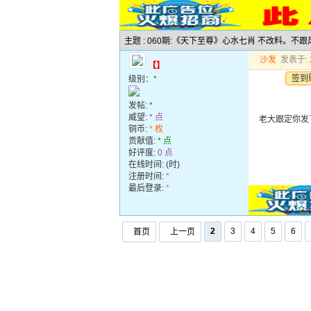
主题 : 060期:《天下至尊》心水七肖 不改料。不
沙发
发表于: 2
【】
签到
级别：
*
发帖:
*
威望:
* 点
老大跟定你发
铜币:
* 枚
贡献值:
* 点
好评度:
0 点
在线时间: (时)
注册时间:
*
最后登录:
*
2
3
4
5
6
首页
上一页