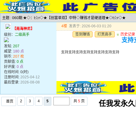
主题 : 060期:★◇：t☆r◇★【创富单双】中特◇赚钱才是硬道理★◇t☆r◇★
4楼
发表于: 2026-06-03 01:20
【南海神尼】
签到赚钱
打赏高手
u
历史记录
级别：
二级高手
支持
发帖:
207
威望:
180 点
支持支持支持支持支持支持支持支持
铜币:
207 枚
贡献值:
0 点
好评度:
0 点
在线时间: 0(时)
注册时间:
2025-04-12
最后登录:
2026-08-08
2
3
4
5
共
5
页
首页
任我发永久