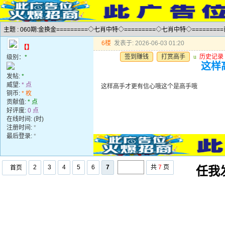
主题 : 060期:金换金=========◇七肖中特◇=========◇七肖中特◇========
6楼
发表于: 2026-06-03 01:20
【】
签到赚钱
打赏高手
u
历史记录
级别：
*
这样
发帖:
*
威望:
* 点
这样高手才更有信心哦这个是高手哦
铜币:
* 枚
贡献值:
* 点
好评度:
0 点
在线时间: (时)
注册时间:
*
最后登录:
*
2
3
4
5
6
7
共
7
页
首页
任我发