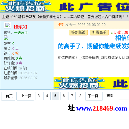
主题 : 060期:快乐彩友【最新资料七肖】←←实力验证！誓要掀起六合中特狂潮 ！
4楼
发表于: 2026-06-03 01:20
【黄华兴】
签到赚钱
打赏高手
u
历史记录
级别：
一级高手
相信
发帖:
0
的高手了．期望你能继续发
威望:
0 点
铜币:
0 枚
相信你的实力,_你是最棒的_彩民有你发大财
贡献值:
0 点
好评度:
0 点
在线时间: 2(时)
注册时间:
2025-05-07
最后登录:
2026-08-07
3
4
5
6
7
8
末页
首页
上一页
下一页
址
www.
2
18469
.com