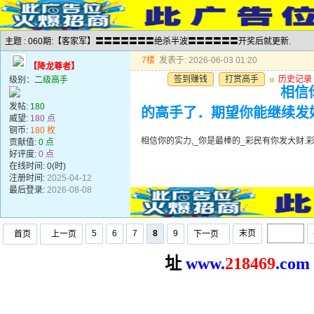
主题 : 060期:【客家军】〓〓〓〓〓〓〓绝杀半波〓〓〓〓〓〓开奖后就更新.
7楼
发表于: 2026-06-03 01:20
【降龙尊者】
签到赚钱
打赏高手
u
历史记录
级别：
二级高手
相信
发帖:
180
的高手了．期望你能继续发
威望:
180 点
铜币:
180 枚
相信你的实力,_你是最棒的_彩民有你发大财
贡献值:
0 点
好评度:
0 点
在线时间: 0(时)
注册时间:
2025-04-12
最后登录:
2026-08-08
5
6
7
8
9
末页
首页
上一页
下一页
址
www.
2
18469
.com