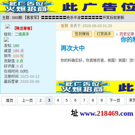
主题 : 060期:【客家军】〓〓〓〓〓〓〓绝杀半波〓〓〓〓〓〓开奖后就更新.
板凳
发表于: 2026-06-03 01:20
【降龙尊者】
签到赚钱
打赏高手
u
历史记录
级别：
二级高手
你的
发帖:
180
再次大中
威望:
180 点
铜币:
180 枚
你的料确实好，你真够厉害，佩服！佩服！顶
贡献值:
0 点
好评度:
0 点
在线时间: 0(时)
注册时间:
2025-04-12
最后登录:
2026-08-08
2
3
4
5
6
7
8
9
末
首页
上一页
下一页
址
www.
2
18469
.com