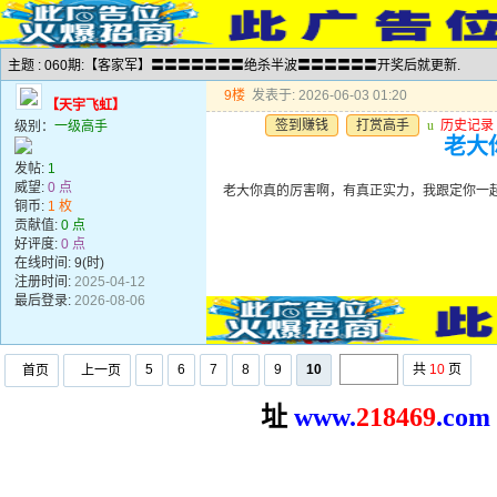
主题 : 060期:【客家军】〓〓〓〓〓〓〓绝杀半波〓〓〓〓〓〓开奖后就更新.
9楼
发表于: 2026-06-03 01:20
【天宇飞虹】
签到赚钱
打赏高手
u
历史记录
级别：
一级高手
老大
发帖:
1
威望:
0 点
老大你真的厉害啊，有真正实力，我跟定你一
铜币:
1 枚
贡献值:
0 点
好评度:
0 点
在线时间: 9(时)
注册时间:
2025-04-12
最后登录:
2026-08-06
5
6
7
8
9
10
共
10
页
首页
上一页
址
www.
2
18469
.com