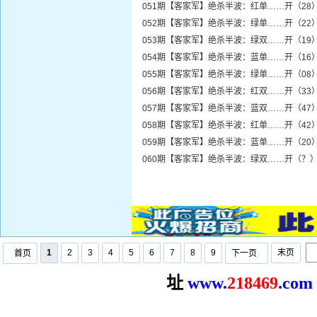
051期【客家军】绝杀半波：红单……开（28
052期【客家军】绝杀半波：绿单……开（22
053期【客家军】绝杀半波：绿双……开（19
054期【客家军】绝杀半波：蓝单……开（16
055期【客家军】绝杀半波：绿单……开（08
056期【客家军】绝杀半波：红双……开（33
057期【客家军】绝杀半波：蓝双……开（47
058期【客家军】绝杀半波：红单……开（42
059期【客家军】绝杀半波：蓝单……开（20
060期【客家军】绝杀半波：绿双……开（？
1
2
3
4
5
6
7
8
9
末页
首页
下一页
址
www.
2
18469
.com