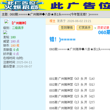
主题 : 060期:=====★广州赌神◆八卦★杀1头=====(今年暂无错！)=====
楼主
发表于: 2026-06-02 23:21
【广州赌神】
签到赚钱
打赏高手
u
历史记录
级别：
二级高手
060
发帖:
180
错！)=====
威望:
180 点
铜币:
180 枚
060期:=====★广州赌神◆八卦★杀1头=====
贡献值:
0 点
好评度:
0 点
在线时间: 0(时)
注册时间:
2025-04-11
最后登录:
2026-08-07
001期 广州赌神禁《4》头 开（14）
002期 广州赌神禁《2》头 开（01）
003期 广州赌神禁《3》头 开（13）
004期 广州赌神禁《2》头 开（42）
005期 广州赌神禁《1》头 开（27）
006期 广州赌神禁《0》头 开（48）