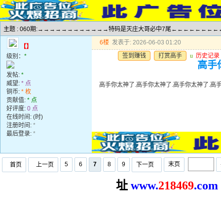
主题 : 060期:→→→→→→→→→→→→特码是灭庄大哥必中7尾←←←←←←←←
6楼
发表于: 2026-06-03 01:20
【】
签到赚钱
打赏高手
u
历史记录
级别：
*
高手
发帖:
*
威望:
* 点
高手你太神了.高手你太神了.高手你太神了.高
铜币:
* 枚
贡献值:
* 点
好评度:
0 点
在线时间: (时)
注册时间:
*
最后登录:
*
5
6
7
8
9
末页
首页
上一页
下一页
址
www.
2
18469
.com