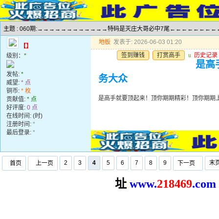
主题 : 060期:→→→→→→→→→→→→特码是灭庄大哥必中7尾←←←←←←←←
地板
发表于: 2026-06-03 01:20
【】
签到赚钱
打赏高手
u
历史记录
级别：
*
是高
发帖:
*
务大众
威望:
* 点
铜币:
* 枚
是高手就要顶起来！顶你期期精彩！顶你期期
贡献值:
* 点
好评度:
0 点
在线时间: (时)
注册时间:
*
最后登录:
*
2
3
4
5
6
7
8
9
末
首页
上一页
下一页
址
www.
2
18469
.com