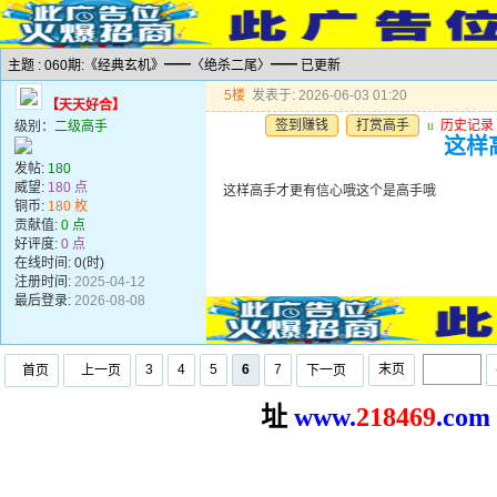
主题 : 060期:《经典玄机》━━〈绝杀二尾〉━━ 已更新
5楼
发表于: 2026-06-03 01:20
【天天好合】
签到赚钱
打赏高手
u
历史记录
级别：
二级高手
这样
发帖:
180
威望:
180 点
这样高手才更有信心哦这个是高手哦
铜币:
180 枚
贡献值:
0 点
好评度:
0 点
在线时间: 0(时)
注册时间:
2025-04-12
最后登录:
2026-08-08
3
4
5
6
7
末页
首页
上一页
下一页
址
www.
2
18469
.com