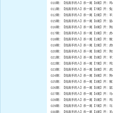
010期：【找高手的人】杀一尾【8尾】开：鸡
011期：【找高手的人】杀一尾【7尾】开：兔
012期：【找高手的人】杀一尾【2尾】开：羊
015期：【找高手的人】杀一尾【6尾】开：鼠
016期：【找高手的人】杀一尾【8尾】开：狗
017期：【找高手的人】杀一尾【3尾】开：虎
018期：【找高手的人】杀一尾【1尾】开：猴
019期：【找高手的人】杀一尾【2尾】开：虎
020期：【找高手的人】杀一尾【0尾】开：狗
021期：【找高手的人】杀一尾【5尾】开：羊
022期：【找高手的人】杀一尾【7尾】开：鸡
023期：【找高手的人】杀一尾【8尾】开：虎
024期：【找高手的人】杀一尾【9尾】开：狗
025期：【找高手的人】杀一尾【3尾】开：猴
026期：【找高手的人】杀一尾【0尾】开：鼠
027期：【找高手的人】杀一尾【4尾】开：马
028期：【找高手的人】杀一尾【5尾】开：鸡
029期：【找高手的人】杀一尾【7尾】开：马
030期：【找高手的人】杀一尾【3尾】开：羊