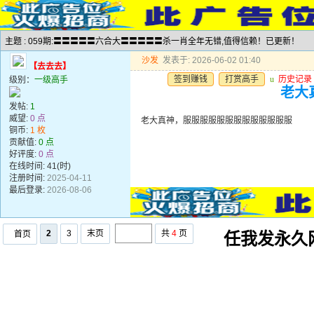
主题 : 059期:〓〓〓〓〓六合大〓〓〓〓〓杀一肖全年无错,值得信赖！已更新！
沙发
发表于: 2026-06-02 01:40
【去去去】
签到赚钱
打赏高手
u
历史记录
级别：
一级高手
老大
发帖:
1
威望:
0 点
老大真神，服服服服服服服服服服服服服
铜币:
1 枚
贡献值:
0 点
好评度:
0 点
在线时间: 41(时)
注册时间:
2025-04-11
最后登录:
2026-08-06
2
3
末页
共
4
页
首页
任我发永久