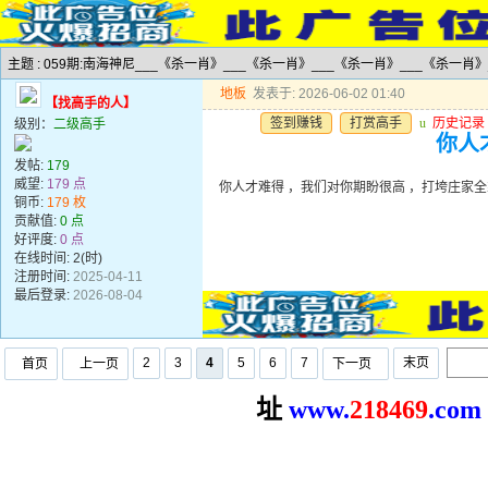
主题 : 059期:南海神尼___《杀一肖》___《杀一肖》___《杀一肖》___《杀一肖》
地板
发表于: 2026-06-02 01:40
【找高手的人】
签到赚钱
打赏高手
u
历史记录
级别：
二级高手
你人
发帖:
179
威望:
179 点
你人才难得 ，我们对你期盼很高 ，打垮庄家
铜币:
179 枚
贡献值:
0 点
好评度:
0 点
在线时间: 2(时)
注册时间:
2025-04-11
最后登录:
2026-08-04
2
3
4
5
6
7
末页
首页
上一页
下一页
址
www.
2
18469
.com