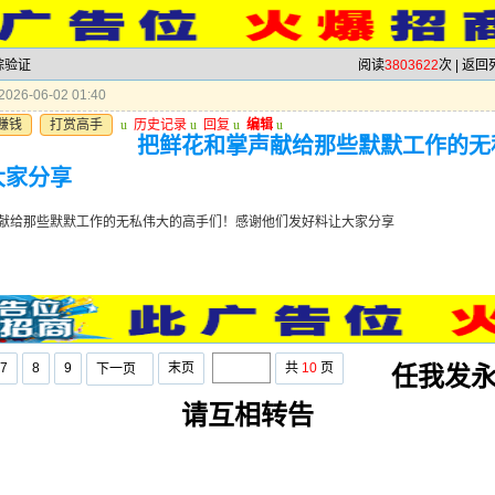
踪验证
阅读
3803622
次 |
返回
026-06-02 01:40
赚钱
打赏高手
u
历史记录
u
回复
u
编辑
u
把鲜花和掌声献给那些默默工作的无
大家分享
献给那些默默工作的无私伟大的高手们！感谢他们发好料让大家分享
7
8
9
末页
共
10
页
下一页
任我发永
请互相转告