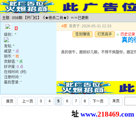
主题 : 058期:【开门红】《★绝杀二肖★》＝＝已更新
4楼
发表于: 2026-05-31 22:33
【】
签到赚钱
打赏高手
u
历史记录
级别：
*
真的
发帖:
*
威望:
* 点
真的很牛，跟踪好几期，不得不佩服你，跟定
铜币:
* 枚
贡献值:
* 点
好评度:
0 点
在线时间: (时)
注册时间:
*
最后登录:
*
3
4
5
6
7
8
末页
首页
上一页
下一页
址
www.
2
18469
.com