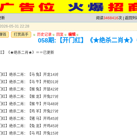
更新
阅读
3468416
次 |
返回列
026-05-31 22:28
赚钱
打赏高手
u
历史记录
u
回复
u
编辑
u
058期:【开门红】《★绝杀二肖★
开门红】《★绝杀二肖★》＝＝已更新
门红】绝杀二肖：【马 兔】开龙14对
门红】绝杀二肖：【马 牛】开蛇01对
门红】绝杀二肖：【猴 兔】开鼠42对
门红】绝杀二肖：【猴 龙】开兔27对
门红】绝杀二肖：【猴 牛】开马48对
门红】绝杀二肖：【鸡 羊】开兔27对
门红】绝杀二肖：【猪 马】开鸡45对
门红】绝杀二肖：【兔 龙】开鸡45对
门红】绝杀二肖：【马 鸡】开兔15对