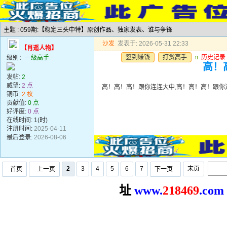
主题 : 059期:【稳定三头中特】原创作品、独家发表、谁与争锋
沙发
发表于: 2026-05-31 22:33
【肖遥人物】
签到赚钱
打赏高手
u
历史记录
级别：
一级高手
高！
发帖:
2
威望:
2 点
高！高！高！跟你连连大中,高！高！高！跟你
铜币:
2 枚
贡献值:
0 点
好评度:
0 点
在线时间: 1(时)
注册时间:
2025-04-11
最后登录:
2026-08-06
2
3
4
5
6
7
末页
首页
上一页
下一页
址
www.
2
18469
.com