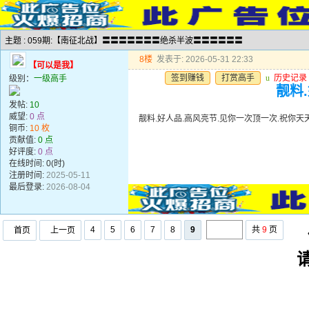
主题 : 059期:【南征北战】〓〓〓〓〓〓〓绝杀半波〓〓〓〓〓〓
8楼
发表于: 2026-05-31 22:33
【可以是我】
签到赚钱
打赏高手
u
历史记录
级别：
一级高手
靓料
发帖:
10
威望:
0 点
靓料.好人品.高风亮节.见你一次顶一次.祝你天
铜币:
10 枚
贡献值:
0 点
好评度:
0 点
在线时间: 0(时)
注册时间:
2025-05-11
最后登录:
2026-08-04
4
5
6
7
8
9
共
9
页
首页
上一页
任