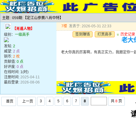
主题 : 059期:【定江山参赛八肖中特】
7楼
发表于: 2026-05-31 22:33
【肖遥人物】
签到赚钱
打赏高手
u
历史记录
级别：
一级高手
老大
发帖:
2
威望:
2 点
老大你真的厉害啊，有真正实力，我跟定你一
铜币:
2 枚
贡献值:
0 点
好评度:
0 点
在线时间: 1(时)
注册时间:
2025-04-11
最后登录:
2026-08-06
3
4
5
6
7
8
共
8
页
首页
上一页
任