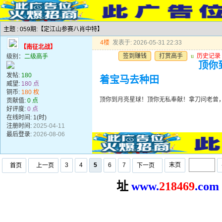
主题 : 059期:【定江山参赛八肖中特】
4楼
发表于: 2026-05-31 22:33
【南征北战】
签到赚钱
打赏高手
u
历史记录
级别：
二级高手
顶你
发帖:
180
着宝马去种田
威望:
180 点
铜币:
180 枚
顶你到月亮星球！顶你无私奉献！拿刀问老曾
贡献值:
0 点
好评度:
0 点
在线时间: 1(时)
注册时间:
2025-04-11
最后登录:
2026-08-06
3
4
5
6
7
末页
首页
上一页
下一页
址
www.
2
18469
.com