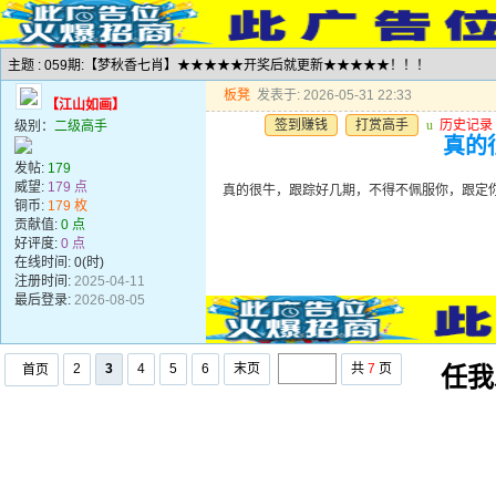
主题 : 059期:【梦秋香七肖】★★★★★开奖后就更新★★★★★！！！
板凳
发表于: 2026-05-31 22:33
【江山如画】
签到赚钱
打赏高手
u
历史记录
级别：
二级高手
真的
发帖:
179
威望:
179 点
真的很牛，跟踪好几期，不得不佩服你，跟定
铜币:
179 枚
贡献值:
0 点
好评度:
0 点
在线时间: 0(时)
注册时间:
2025-04-11
最后登录:
2026-08-05
2
3
4
5
6
末页
共
7
页
首页
任我