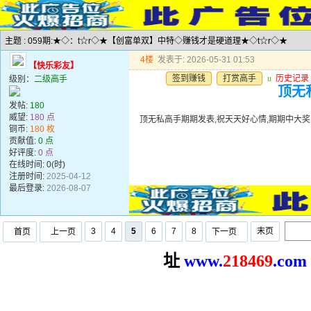
主题 : 059期:★◇：t☆r◇★【创富单双】中特◇赚钱才是硬道理★◇t☆r◇★
4楼
发表于: 2026-05-31 01:53
【快乐彩友】
签到赚钱
打赏高手
u
历史记录
级别：
二级高手
顶无
发帖:
180
威望:
180 点
顶无私高手期期发表,祝天天好心情,期期中大奖
铜币:
180 枚
贡献值:
0 点
好评度:
0 点
在线时间: 0(时)
注册时间:
2025-04-12
最后登录:
2026-08-07
3
4
5
6
7
8
末页
首页
上一页
下一页
址
www.
2
18469
.com