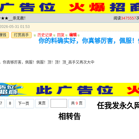
★★★★__杀无赦！
阅读
3475557
次
026-05-31 01:53
赚钱
打赏高手
u
历史记录
u
回复
u
编辑
u
你的料确实好，你真够厉害，佩服！
，你真够厉害，佩服！佩服！顶！顶！顶_高手又再次大中
7
8
末页
共
9
页
下一页
任我发永久
相转告