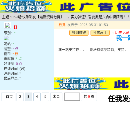
主题 : 059期:快乐彩友【最新资料七肖】←←实力验证！誓要掀起六合中特狂潮 ！
板凳
发表于: 2026-05-31 01:53
【】
签到赚钱
打赏高手
u
历史记录
级别：
*
我一
发帖:
*
威望:
* 点
我一路支持你．．．论坛有你至精彩，支持．
铜币:
* 枚
贡献值:
* 点
好评度:
0 点
在线时间: (时)
注册时间:
*
最后登录:
*
2
3
4
5
末页
共
6
页
首页
任我发