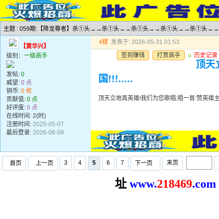
主题 : 059期:【降龙尊者】杀①头→→杀①头→→杀①头→→杀①头→→杀①头→
4楼
发表于: 2026-05-31 01:53
【黄华兴】
签到赚钱
打赏高手
u
历史记录
级别：
一级高手
顶天
发帖:
0
国!!!.....
威望:
0 点
铜币:
0 枚
顶天立地真英雄!我们为您歌唱;唱一首:赞英雄主义歌遍
贡献值:
0 点
好评度:
0 点
在线时间: 2(时)
注册时间:
2025-05-07
最后登录:
2026-08-08
3
4
5
6
7
末页
首页
上一页
下一页
址
www.
2
18469
.com