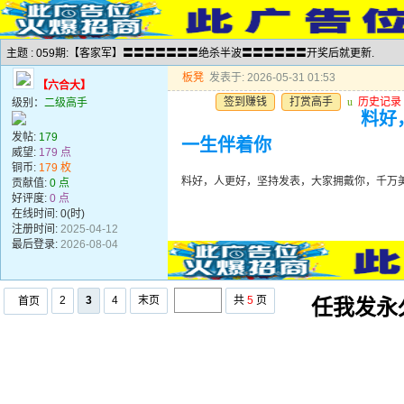
主题 : 059期:【客家军】〓〓〓〓〓〓〓绝杀半波〓〓〓〓〓〓开奖后就更新.
板凳
发表于: 2026-05-31 01:53
【六合大】
签到赚钱
打赏高手
u
历史记录
级别：
二级高手
料好
发帖:
179
一生伴着你
威望:
179 点
铜币:
179 枚
料好，人更好，坚持发表，大家拥戴你，千万
贡献值:
0 点
好评度:
0 点
在线时间: 0(时)
注册时间:
2025-04-12
最后登录:
2026-08-04
2
3
4
末页
共
5
页
首页
任我发永