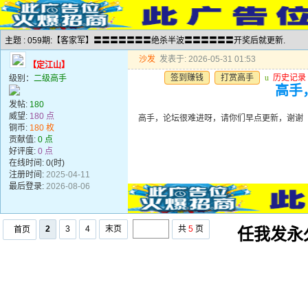
主题 : 059期:【客家军】〓〓〓〓〓〓〓绝杀半波〓〓〓〓〓〓开奖后就更新.
沙发
发表于: 2026-05-31 01:53
【定江山】
签到赚钱
打赏高手
u
历史记录
级别：
二级高手
高手
发帖:
180
威望:
180 点
高手，论坛很难进呀，请你们早点更新，谢谢
铜币:
180 枚
贡献值:
0 点
好评度:
0 点
在线时间: 0(时)
注册时间:
2025-04-11
最后登录:
2026-08-06
2
3
4
末页
共
5
页
首页
任我发永