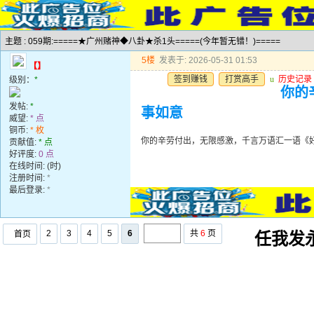
主题 : 059期:=====★广州赌神◆八卦★杀1头=====(今年暂无错！)=====
5楼
发表于: 2026-05-31 01:53
【】
签到赚钱
打赏高手
u
历史记录
级别：
*
你的
发帖:
*
事如意
威望:
* 点
铜币:
* 枚
你的辛劳付出，无限感激，千言万语汇一语《
贡献值:
* 点
好评度:
0 点
在线时间: (时)
注册时间:
*
最后登录:
*
2
3
4
5
6
共
6
页
首页
任我发永