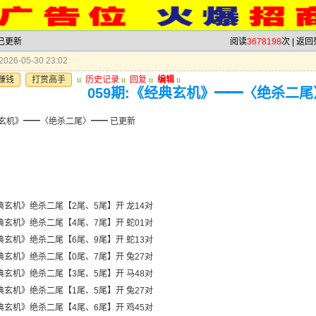
 已更新
阅读
3678198
次 |
返回
026-05-30 23:02
赚钱
打赏高手
u
历史记录
u
回复
u
编辑
u
059期:《经典玄机》━━〈绝杀二尾
典玄机》━━〈绝杀二尾〉━━ 已更新
典玄机》绝杀二尾【2尾、5尾】开 龙14对
典玄机》绝杀二尾【4尾、7尾】开 蛇01对
典玄机》绝杀二尾【6尾、9尾】开 蛇13对
典玄机》绝杀二尾【0尾、7尾】开 兔27对
典玄机》绝杀二尾【3尾、5尾】开 马48对
典玄机》绝杀二尾【1尾、5尾】开 兔27对
典玄机》绝杀二尾【4尾、6尾】开 鸡45对