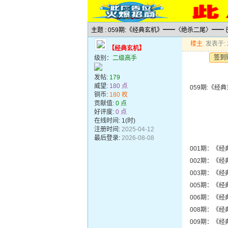
主题 : 059期:《经典玄机》━━〈绝杀二尾〉━━
楼主
发表于: 2
【经典玄机】
签到
级别：
二级高手
发帖:
179
威望:
180 点
059期:《经
铜币:
180 枚
贡献值:
0 点
好评度:
0 点
在线时间: 1(时)
注册时间:
2025-04-12
最后登录:
2026-08-08
001期：《经
002期：《经
003期：《经
005期：《经
006期：《经
008期：《经
009期：《经