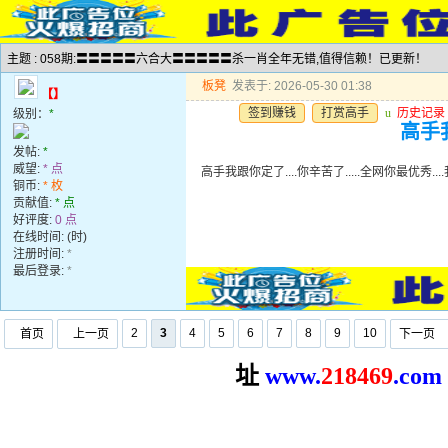
主题 : 058期:〓〓〓〓〓六合大〓〓〓〓〓杀一肖全年无错,值得信赖！已更新！
板凳
发表于: 2026-05-30 01:38
【】
签到赚钱
打赏高手
u
历史记录
级别：
*
高手我
发帖:
*
威望:
* 点
高手我跟你定了....你辛苦了.....全网你最优秀..
铜币:
* 枚
贡献值:
* 点
好评度:
0 点
在线时间: (时)
注册时间:
*
最后登录:
*
2
3
4
5
6
7
8
9
10
首页
上一页
下一页
址
www.
2
18469
.com