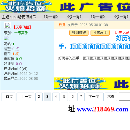
主题 : 058期:南海神尼___《杀一肖》___《杀一肖》___《杀一肖》___《杀一肖》
板凳
发表于: 2026-05-30 01:38
【天宇飞虹】
签到赚钱
打赏高手
u
历史记录
级别：
一级高手
好历
发帖:
1
手，顶顶顶顶顶顶顶顶顶顶
威望:
0 点
铜币:
1 枚
好历害的高手，顶顶顶顶顶顶顶顶顶顶顶顶顶
贡献值:
0 点
好评度:
0 点
在线时间: 9(时)
注册时间:
2025-04-12
最后登录:
2026-08-08
2
3
4
5
6
7
末页
首页
上一页
下一页
址
www.
2
18469
.com