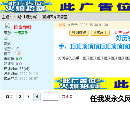
主题 : 058期:【阳光福】【期期五肖发表区I】
地板
发表于: 2026-05-30 01:38
【矿洗雨林】
签到赚钱
打赏高手
u
历史记录
级别：
一级高手
好历
发帖:
23
手，顶顶顶顶顶顶顶顶顶顶
威望:
0 点
铜币:
23 枚
好历害的高手，顶顶顶顶顶顶顶顶顶顶顶顶顶
贡献值:
0 点
好评度:
0 点
在线时间: 63(时)
注册时间:
2025-04-14
最后登录:
2026-08-07
2
3
4
共
4
页
首页
任我发永久