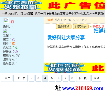
主题 : 058期:【江山如画】绝杀一肖┢最开心的事莫过于中奖啦~哈哈哈~~~已更新!
地板
发表于: 2026-05-30 01:38
【】
签到赚钱
打赏高手
u
历史记录
级别：
*
把鲜
发帖:
*
发好料让大家分享
威望:
* 点
铜币:
* 枚
把鲜花和掌声献给那些默默工作的无私伟大的
贡献值:
* 点
好评度:
0 点
在线时间: (时)
注册时间:
*
最后登录:
*
2
3
4
5
6
7
8
末页
首页
上一页
下一页
址
www.
2
18469
.com