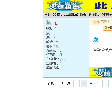
主题 : 058期:【江山如画】绝杀一肖┢最开心的事
板凳
发表于: 2
【】
签到
级别：
*
发帖:
*
次
威望:
* 点
铜币:
* 枚
这样的高手,
贡献值:
* 点
好评度:
0 点
在线时间: (时)
注册时间:
*
最后登录:
*
2
3
4
5
6
首页
上一页