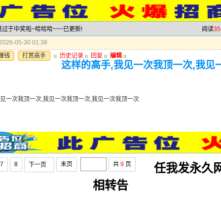
莫过于中奖啦~哈哈哈~~~已更新!
阅读
35
026-05-30 01:38
赚钱
打赏高手
u
历史记录
u
回复
u
编辑
u
这样的高手,我见一次我顶一次,我见
我见一次我顶一次,我见一次我顶一次,我见一次我顶一次
7
8
末页
共
9
页
下一页
任我发永久
相转告