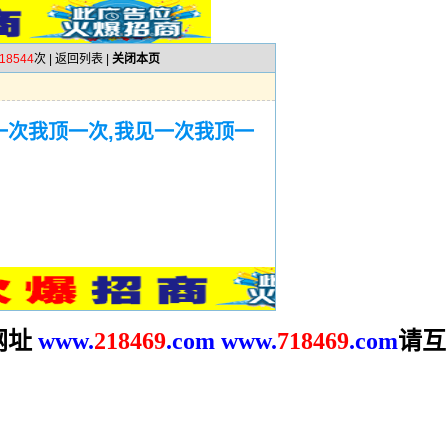
18544
次 |
返回列表
|
关闭本页
一次我顶一次,我见一次我顶一
网址
请互
www.
2
18469
.com
www.
718469
.com