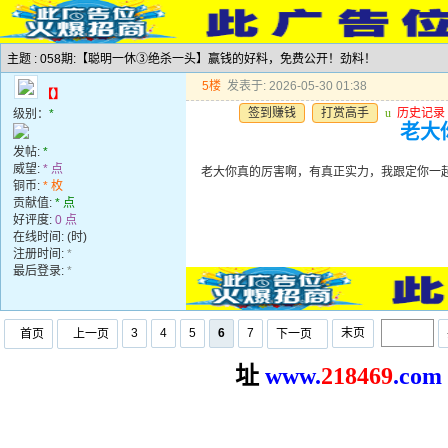
主题 : 058期:【聪明一休③绝杀一头】赢钱的好料，免费公开！劲料！
5楼
发表于: 2026-05-30 01:38
【】
签到赚钱
打赏高手
u
历史记录
级别：
*
老大
发帖:
*
威望:
* 点
老大你真的厉害啊，有真正实力，我跟定你一
铜币:
* 枚
贡献值:
* 点
好评度:
0 点
在线时间: (时)
注册时间:
*
最后登录:
*
3
4
5
6
7
末页
首页
上一页
下一页
址
www.
2
18469
.com