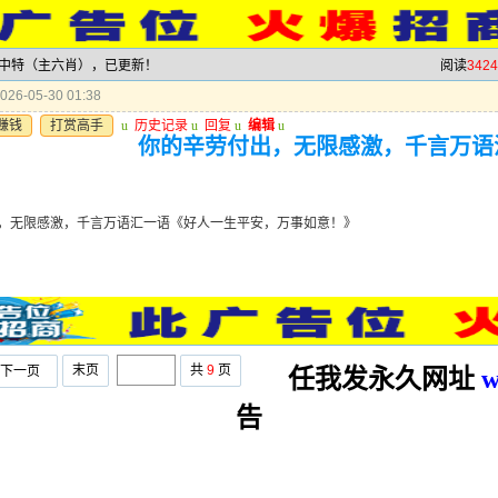
九肖中特（主六肖），已更新！
阅读
3424
26-05-30 01:38
赚钱
打赏高手
u
历史记录
u
回复
u
编辑
u
你的辛劳付出，无限感激，千言万语
》
，无限感激，千言万语汇一语《好人一生平安，万事如意！》
末页
共
9
页
下一页
任我发永久网址
w
告