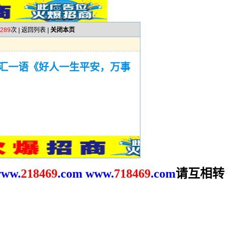
289
次 |
返回列表
|
关闭本页
汇一语《好人一生平安，万事
请互相转
ww.
2
18469
.com
www.
718469
.com