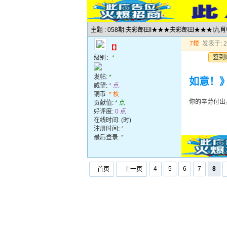
主题 : 058期:夫彩郎田I★★★夫彩郎田★★★I
7楼
发表于: 20
【】
签到
级别：
*
发帖:
*
如意！
威望:
* 点
铜币:
* 枚
你的辛劳付出
贡献值:
* 点
好评度:
0 点
在线时间: (时)
注册时间:
*
最后登录:
*
4
5
6
7
8
首页
上一页