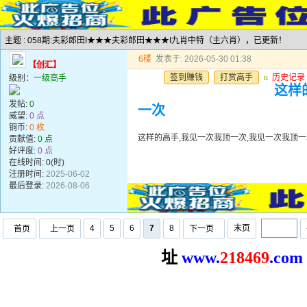
主题 : 058期:夫彩郎田I★★★夫彩郎田★★★I九肖中特（主六肖），已更新！
6楼
发表于: 2026-05-30 01:38
【创汇】
签到赚钱
打赏高手
u
历史记录
级别：
一级高手
这样
发帖:
0
一次
威望:
0 点
铜币:
0 枚
这样的高手,我见一次我顶一次,我见一次我顶一
贡献值:
0 点
好评度:
0 点
在线时间: 0(时)
注册时间:
2025-06-02
最后登录:
2026-08-06
4
5
6
7
8
末页
首页
上一页
下一页
址
www.
2
18469
.com