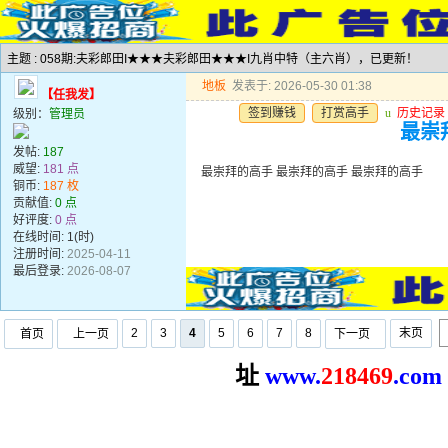
主题 : 058期:夫彩郎田I★★★夫彩郎田★★★I九肖中特（主六肖），已更新！
地板
发表于: 2026-05-30 01:38
【任我发】
签到赚钱
打赏高手
u
历史记录
级别：
管理员
最崇
发帖:
187
威望:
181 点
最崇拜的高手 最崇拜的高手 最崇拜的高手
铜币:
187 枚
贡献值:
0 点
好评度:
0 点
在线时间: 1(时)
注册时间:
2025-04-11
最后登录:
2026-08-07
2
3
4
5
6
7
8
末页
首页
上一页
下一页
址
www.
2
18469
.com