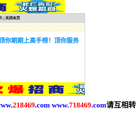
表
|
关闭本页
顶你期期上高手榜！顶你服务
请互相转
ww.
2
18469
.com
www.
718469
.com