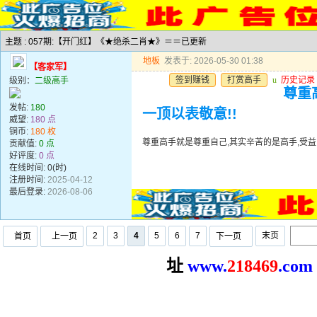
主题 : 057期:【开门红】《★绝杀二肖★》＝＝已更新
地板
发表于: 2026-05-30 01:38
【客家军】
签到赚钱
打赏高手
u
历史记录
级别：
二级高手
尊重
发帖:
180
一顶以表敬意!!
威望:
180 点
铜币:
180 枚
尊重高手就是尊重自己,其实辛苦的是高手,受益
贡献值:
0 点
好评度:
0 点
在线时间: 0(时)
注册时间:
2025-04-12
最后登录:
2026-08-06
2
3
4
5
6
7
末页
首页
上一页
下一页
址
www.
2
18469
.com